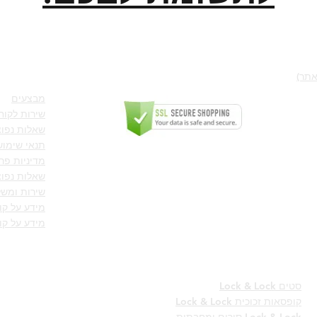
LOCK&LOCK בישראל
כתבות ו
אתר)
הקניה באתר בטוחה ומאובטחת בתקן SSL
מבצעים
שירות לקוח
שאלות נפוצ
תנאי שימוש
קישור לאתר החברה LOCK AND LOCK
מדיניות פר
שאלות נפוצ
שירות ומשל
מידע על ק
מידע על קו
סדרות לוק 
בלוג ומאמר
חנות
Lock & Lock סטים
קופסאות
זכוכית
Lock & Lock