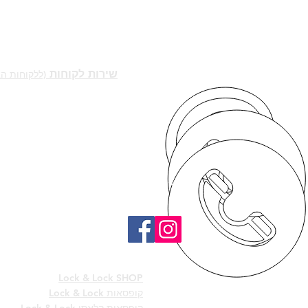
יצירת קשר -
שירות לקוחות
(ללקוחות ה
locknlock.sale@gmail.com
03-682-0647
להזמנות סיטונאיות
-0545752841
גם בפייסבוק - lock & lock
בישראל
קטגוריות ה
Lock & Lock SHOP
קופסאות
Lock & Lock