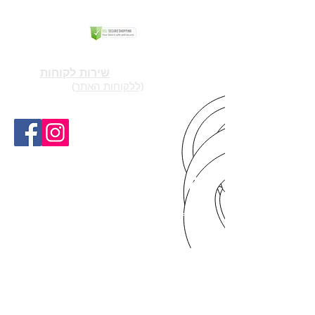
SSL
LOCK&LOCK בישראל
יצירת קשר -
שירות לקוחות
(ללקוחות האתר)
locknlock.sale@gmail.com
03-682-0647
להזמנות סיטונאיות -0545752841
גם בפייסבוק - lock & lock בישראל
קישור לאתר החברה LOCK AND LOCK
כתבות ומידע
מבצעים
שירות לקוחות
שאלות נפוצות
תנאי שימוש