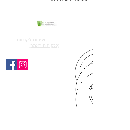
הקניה באתר בטוחה ומאובטחת בתקן
SSL
LOCK&LOCK בישראל
יצירת קשר -
שירות לקוחות
(ללקוחות האתר)
locknlock.sale@gmail.com
03-682-0647
להזמנות סיטונאיות -0545752841
גם בפייסבוק - lock & lock בישראל
קישור לאתר החברה LOCK AND LOCK
כתבות ומידע
מבצעים
שירות לקוחות
שאלות נפוצות