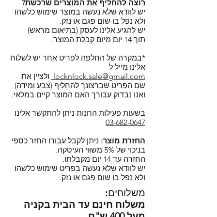
- שירות וניסיון - אפשרות
רוצה להחליף את המוצרים שרכשת?
לשאלות ופרטים נוספים לגבי
Lock&Lock מצוינות כדי לקחת אוכל
יש לוודא שלא נעשה במוצר שימוש כלשהו
התייעצות לגבי המוצרים בטלפון
המוצרים המוצגים באתר אתם
לעבודה, לשמירת מזון במקרר
ולא נפל בו שום פגם או נזק.
או בצ'אט.
מוזמנים לפנות לנציגי השירות
יש להגיע אלינו לעסק (בתיאום מראש)
ולאחסון נוזלים ללא חשש מנזילות.
- משלוחים לכל הארץ ואפשרות
תוך 14 יום מיום קבלת המוצר.
בדרכים הבאות:
קופסאות הפלסטיק של
לאיסוף עצמי בתל אביב.
בטלפון: 03-682-0647 בימים א'-ה'
לוק&לוק עשויות מ: PP)
*במקרה של החלפה לפריט אחר יש לשלוח
- הקנייה באתר מאובטחת בתקן
בשעות 9:30 - 17:30 יום ו' 9:30-14:30.
- polypropylene)
ללא BPA וללא
אלינו מייל ל
SSL.
במייל:
locknlock.sale@gmail.com
locknlock.sale@gmail.com
ולציין את
Phthalate.
שם הפריט שברצונך להחליף (צבע ומידה)
בצ'אט דרך האתר, מומלץ לחכות
בקופסאות של לוק אנד לוק ניתן
ואנו נבדוק עבורך האם המוצר קיים במלאי.
מספר דקות למענה או לחילופין
לחמם במיקרוגל ללא חשש (עם
להשאיר פרטים כדי שנוכל ליצור קשר
מכסה פתוח), להקפיא ולנקות במדיח
בשעות פעילות החנות ניתן להתקשר אלינו
בחזרה.
03-682-0647
כלים (רצוי במדף העליון).
מוזמנים להירשם כמנויים ולקבל
רוצים לדעת למה ביותר ממאה
החזרת מוצר:
ניתן לקבל עבורו החזר כספי
עדכונים על מבצעים, מוצרים חדשים
מדינות ברחבי העולם בוחרים
בניכוי של 5% משווי העיסקה.
ועוד!
החזרה עד 14 יום מקבלתו.
בקופסאות המזון של לוק אנד לוק?
יש לוודא שלא נעשה בפריט שימוש כלשהו
הקליקו!
ולא נפל בו שום פגם או נזק.
סדרת קלאסיק פלוס של לוק אנד לוק
משלוחים:
- Lock and Lock Classic Plus.
משלוח חינם עד הבית בקניה
מעל 400 ש"ח