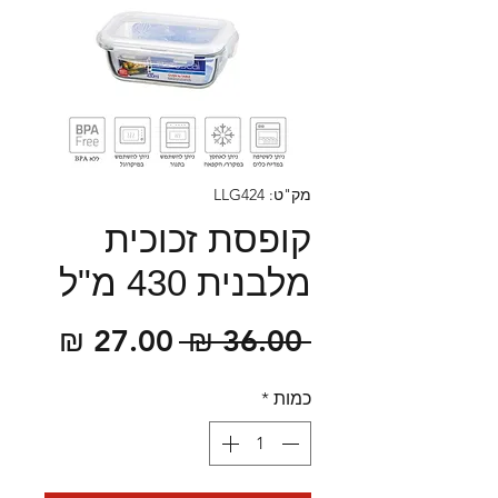
מק"ט: LLG424
קופסת זכוכית
מלבנית 430 מ"ל
מחיר
מחיר
 ‏36.00 ‏₪ 
רגיל
מבצע
כמות
*