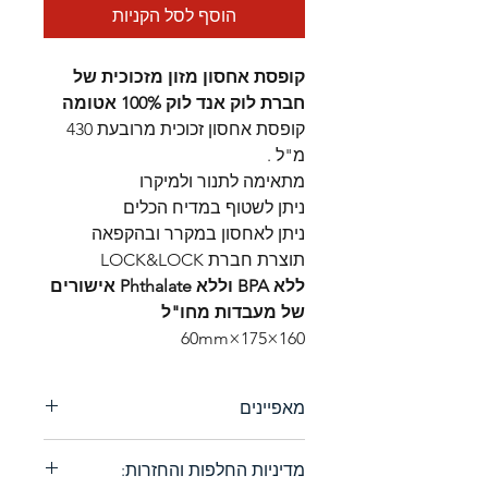
הוסף לסל הקניות
קופסת אחסון מזון מזכוכית של
חברת לוק אנד לוק 100% אטומה
קופסת אחסון זכוכית מרובעת 430
מ"ל .
מתאימה לתנור ולמיקרו
ניתן לשטוף במדיח הכלים
ניתן לאחסון במקרר ובהקפאה
תוצרת חברת LOCK&LOCK
ללא BPA וללא Phthalate אישורים
של מעבדות מחו"ל
160×175×60mm
מאפיינים
קופסאות אחסון / מיכלי הזכוכית
מדיניות החלפות והחזרות:
של חברת לוק & לוק עשויים