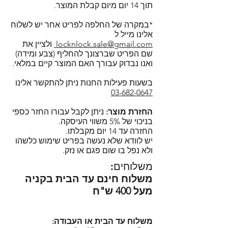
- משלוחים לכל הארץ ואפשרות
תוך 14 יום מיום קבלת המוצר.
בדרכים הבאות:
- polypropylene)
ללא BPA וללא
לאיסוף עצמי בתל אביב.
בטלפון: 03-682-0647 בימים א'-ה'
Phthalate.
*במקרה של החלפה לפריט אחר יש לשלוח
- הקנייה באתר מאובטחת בתקן
בשעות 9:30 - 17:30 יום ו' 9:30-14:30.
בקופסאות של לוק אנד לוק ניתן
אלינו מייל ל
SSL.
במייל:
locknlock.sale@gmail.com
locknlock.sale@gmail.com
ולציין את
לחמם במיקרוגל ללא חשש (עם
שם הפריט שברצונך להחליף (צבע ומידה)
בצ'אט דרך האתר, מומלץ לחכות
מכסה פתוח), להקפיא ולנקות במדיח
ואנו נבדוק עבורך האם המוצר קיים במלאי.
מספר דקות למענה או לחילופין
כלים (רצוי במדף העליון).
להשאיר פרטים כדי שנוכל ליצור קשר
רוצים לדעת למה ביותר ממאה
בשעות פעילות החנות ניתן להתקשר אלינו
בחזרה.
03-682-0647
מדינות ברחבי העולם בוחרים
מוזמנים להירשם כמנויים ולקבל
בקופסאות המזון של לוק אנד לוק?
החזרת מוצר:
ניתן לקבל עבורו החזר כספי
עדכונים על מבצעים, מוצרים חדשים
הקליקו!
בניכוי של 5% משווי העיסקה.
ועוד!
החזרה עד 14 יום מקבלתו.
הסדרה הקלאסית של לוק אנד לוק -
יש לוודא שלא נעשה בפריט שימוש כלשהו
Lock and Lock Classic.
ולא נפל בו שום פגם או נזק.
משלוחים:
משלוח חינם עד הבית בקניה
מעל 400 ש"ח
משלוח עד הבית או העבודה: