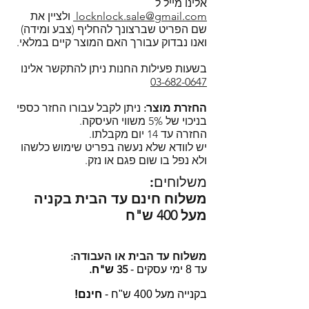
בקופסאות של לוק אנד לוק ניתן
אלינו מייל ל
SSL.
במייל:
locknlock.sale@gmail.com
locknlock.sale@gmail.com
ולציין את
לחמם במיקרוגל ללא חשש (עם
שם הפריט שברצונך להחליף (צבע ומידה)
בצ'אט דרך האתר, מומלץ לחכות
מכסה פתוח), להקפיא ולנקות במדיח
ואנו נבדוק עבורך האם המוצר קיים במלאי.
מספר דקות למענה או לחילופין
כלים (רצוי במדף העליון).
להשאיר פרטים כדי שנוכל ליצור קשר
רוצים לדעת למה ביותר ממאה
בשעות פעילות החנות ניתן להתקשר אלינו
בחזרה.
03-682-0647
מדינות ברחבי העולם בוחרים
מוזמנים להירשם כמנויים ולקבל
בקופסאות המזון של לוק אנד לוק?
החזרת מוצר:
ניתן לקבל עבורו החזר כספי
עדכונים על מבצעים, מוצרים חדשים
הקליקו!
בניכוי של 5% משווי העיסקה.
ועוד!
החזרה עד 14 יום מקבלתו.
הסדרה הקלאסית המחולקת של לוק
יש לוודא שלא נעשה בפריט שימוש כלשהו
אנד לוק - Lock and Lock Classic
ולא נפל בו שום פגם או נזק.
Divider.
משלוחים:
משלוח חינם עד הבית בקניה
מעל 400 ש"ח
משלוח עד הבית או העבודה:
35 ש"ח.
עד 8 ימי עסקים -
בקנייה מעל 400 ש"ח -
חינם!