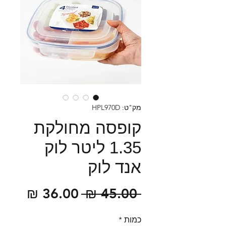
מק"ט: HPL970D
קופסה מחולקת
1.35 ליטר לוק
אנד לוק
מחיר
מחיר
 ‏45.00 ‏₪ 
רגיל
מבצע
כמות
*