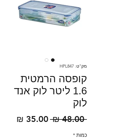
מק"ט: HPL847
קופסה הרמטית
1.6 ליטר לוק אנד
לוק
מחיר
מחיר
 ‏48.00 ‏₪ 
רגיל
מבצע
כמות
*