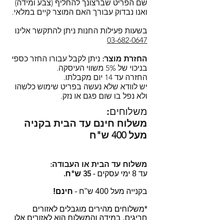
שם הפריט שברצונך להחליף (צבע ומידה)
בצ'אט דרך האתר, מומלץ לחכות
מכסה פתוח), להקפיא ולנקות במדיח
ואנו נבדוק עבורך האם המוצר קיים במלאי.
מספר דקות למענה או לחילופין
כלים (רצוי במדף העליון).
להשאיר פרטים כדי שנוכל ליצור קשר
רוצים לדעת למה ביותר ממאה
בשעות פעילות החנות ניתן להתקשר אלינו
בחזרה.
03-682-0647
מדינות ברחבי העולם בוחרים
מוזמנים להירשם כמנויים ולקבל
בקופסאות המזון של לוק אנד לוק?
החזרת מוצר:
ניתן לקבל עבורו החזר כספי
עדכונים על מבצעים, מוצרים חדשים
הקליקו!
בניכוי של 5% משווי העיסקה.
ועוד!
החזרה עד 14 יום מקבלתו.
הסדרה הקלאסית המחולקת של לוק
יש לוודא שלא נעשה בפריט שימוש כלשהו
אנד לוק - Lock and Lock Classic
ולא נפל בו שום פגם או נזק.
Divider.
משלוחים:
משלוח חינם עד הבית בקניה
מעל 400 ש"ח
משלוח עד הבית או העבודה:
35 ש"ח.
עד 8 ימי עסקים -
בקנייה מעל 400 ש"ח -
חינם!
*משלוחים מהירים מוגבלים לאזורים
חריגים, במידה והמשלוח הוא לאזורים אלו