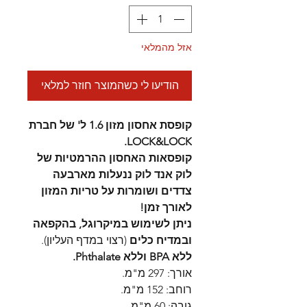
אזל מהמלאי
הודיעו לי כשהמוצר חוזר למלאי
קופסת אחסון מזון 1.6 ל' של חברת
LOCK&LOCK.
קופסאות האחסון ההרמטיות של
לוק אנד לוק ננעלות מארבעה
צדדים ושומרות על טריות המזון
לאורך זמן!
ניתן לשימוש במיקרוגל, בהקפאה
ובמדיח כלים
(רצוי במדף העליון).
ללא BPA וללא Phthalate.
אורך: 297 מ"מ.
רוחב: 152 מ"מ.
גובה: 60 מ"מ.