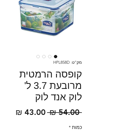
מק"ט: HPL858D
קופסה הרמטית
מרובעת 3.7 ל'
לוק אנד לוק
מחיר
מחיר
 ‏54.00 ‏₪ 
רגיל
מבצע
כמות
*