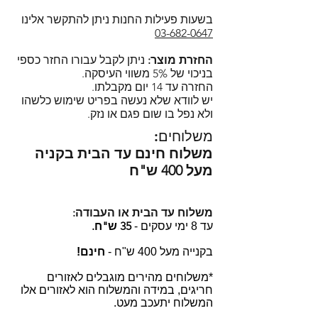
כלים (רצוי במדף העליון).
להשאיר פרטים כדי שנוכל ליצור קשר
רוצים לדעת למה ביותר ממאה
בשעות פעילות החנות ניתן להתקשר אלינו
בחזרה.
03-682-0647
מדינות ברחבי העולם בוחרים
מוזמנים להירשם כמנויים ולקבל
בקופסאות המזון של לוק אנד לוק?
החזרת מוצר:
ניתן לקבל עבורו החזר כספי
עדכונים על מבצעים, מוצרים חדשים
הקליקו!
בניכוי של 5% משווי העיסקה.
ועוד!
החזרה עד 14 יום מקבלתו.
הסדרה הקלאסית של לוק אנד לוק -
יש לוודא שלא נעשה בפריט שימוש כלשהו
Lock and Lock Classic.
ולא נפל בו שום פגם או נזק.
משלוחים:
משלוח חינם עד הבית בקניה
מעל 400 ש"ח
משלוח עד הבית או העבודה:
35 ש"ח.
עד 8 ימי עסקים -
בקנייה מעל 400 ש"ח -
חינם!
*משלוחים מהירים מוגבלים לאזורים
חריגים, במידה והמשלוח הוא לאזורים אלו
המשלוח יתעכב מעט.