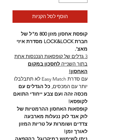
הוסף לסל הקניות
קופסת אחסון מזון 800 מ"ל של
חברת LOCK&LOCK מסדרת איזי
מאצ'.
3 גדלים של קופסאות הנכנסות אחת
בתוך השנייה
לחסכון במקום
האחסון!
עם סדרת Easy Match לא תתבלבלו
יותר עם המכסים
, כל הגדלים עם
מכסה זהה ועם צבע ייחודי התואם
לקופסא!
קופסאות האחסון ההרמטיות של
לוק אנד לוק ננעלות מארבעה
צדדים ושומרות על טריות המזון
לאורך זמן!
ניתן לשימוש במיקרוגל, בהקפאה