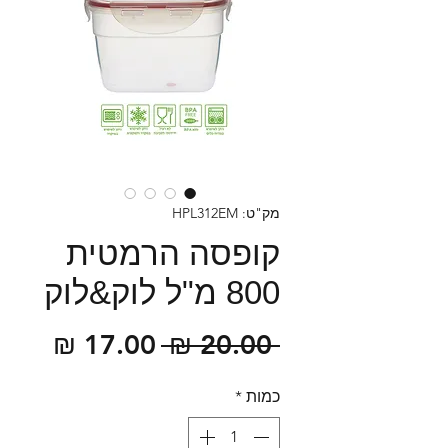
מק"ט: HPL312EM
קופסה הרמטית
800 מ"ל לוק&לוק
מחיר
מחיר
 ‏20.00 ‏₪ 
רגיל
מבצע
כמות
*