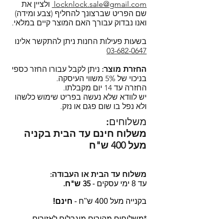
במייל:
locknlock.sale@gmail.com
locknlock.sale@gmail.com
ולציין את
לחמם במיקרוגל ללא חשש (עם
שם הפריט שברצונך להחליף (צבע ומידה)
בצ'אט דרך האתר, מומלץ לחכות
מכסה פתוח), להקפיא ולנקות במדיח
ואנו נבדוק עבורך האם המוצר קיים במלאי.
מספר דקות למענה או לחילופין
כלים (רצוי במדף העליון).
להשאיר פרטים כדי שנוכל ליצור קשר
רוצים לדעת למה ביותר ממאה
בשעות פעילות החנות ניתן להתקשר אלינו
בחזרה.
03-682-0647
מדינות ברחבי העולם בוחרים
מוזמנים להירשם כמנויים ולקבל
בקופסאות המזון של לוק אנד לוק?
החזרת מוצר:
ניתן לקבל עבורו החזר כספי
עדכונים על מבצעים, מוצרים חדשים
הקליקו!
בניכוי של 5% משווי העיסקה.
ועוד!
החזרה עד 14 יום מקבלתו.
לוק אנד לוק סדרת איזי מאצ' - Lock
יש לוודא שלא נעשה בפריט שימוש כלשהו
and Lock Easy Match.
ולא נפל בו שום פגם או נזק.
משלוחים:
משלוח חינם עד הבית בקניה
מעל 400 ש"ח
משלוח עד הבית או העבודה:
35 ש"ח.
עד 8 ימי עסקים -
בקנייה מעל 400 ש"ח -
חינם!
*משלוחים מהירים מוגבלים לאזורים