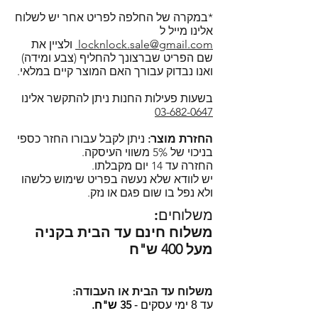
לאיסוף עצמי בתל אביב.
בטלפון: 03-682-0647 בימים א'-ה'
בקופסאות של לוק אנד לוק ניתן
*במקרה של החלפה לפריט אחר יש לשלוח
- הקנייה באתר מאובטחת בתקן
בשעות 9:30 - 17:30 יום ו' 9:30-14:30.
לחמם במיקרוגל ללא חשש (עם
אלינו מייל ל
SSL.
במייל:
locknlock.sale@gmail.com
locknlock.sale@gmail.com
ולציין את
מכסה פתוח), להקפיא ולנקות במדיח
שם הפריט שברצונך להחליף (צבע ומידה)
בצ'אט דרך האתר, מומלץ לחכות
כלים (רצוי במדף העליון).
ואנו נבדוק עבורך האם המוצר קיים במלאי.
מספר דקות למענה או לחילופין
רוצים לדעת למה ביותר ממאה
להשאיר פרטים כדי שנוכל ליצור קשר
מדינות ברחבי העולם בוחרים
בשעות פעילות החנות ניתן להתקשר אלינו
בחזרה.
03-682-0647
בקופסאות המזון של לוק אנד לוק?
מוזמנים להירשם כמנויים ולקבל
הקליקו!
החזרת מוצר:
ניתן לקבל עבורו החזר כספי
עדכונים על מבצעים, מוצרים חדשים
סדרת הקופסאות העגולות לוק אנד
בניכוי של 5% משווי העיסקה.
ועוד!
החזרה עד 14 יום מקבלתו.
לוק טוויסט - Lock and Lock Twist.
יש לוודא שלא נעשה בפריט שימוש כלשהו
ולא נפל בו שום פגם או נזק.
משלוחים:
משלוח חינם עד הבית בקניה
מעל 400 ש"ח
משלוח עד הבית או העבודה:
35 ש"ח.
עד 8 ימי עסקים -