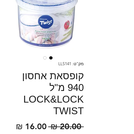
מק"ט: LLS141
קופסאת אחסון
940 מ"ל
LOCK&LOCK
TWIST
מחיר
מחיר
 ‏20.00 ‏₪ 