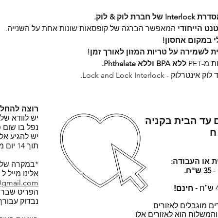
לוק & לוק.
נט הייחודי
המאפשר הברגה של קופסאות שונות אחת על השנייה.
לי במקום אחסון!
 לשמירה על טריות המזון לאורך זמן!
-PET
ללא BPA וללא Phthalate.
Lock and Lock Interloc.
רוצה להחל
יש לוודא של
 עד הבית בקניה
נפל בו שום פ
יש להגיע אל
תוך 14 יום מיום קבלת המוצר.
 או העבודה:
*במקרה של 
35 ש"ח.
אלינו מייל ל
@gmail.com
חינם!
הפריט שברצו
נבדוק עבורך
ם מוגבלים לאזורים
והמשלוח הוא לאזורים אלו