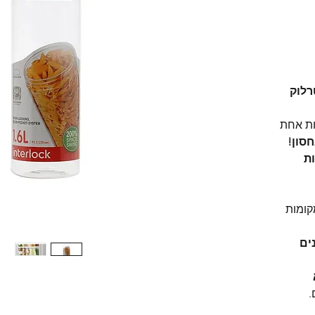
מחיר
מבצע
אינטרלוק
ות אחת
סון!
ת
קומות
ים
.