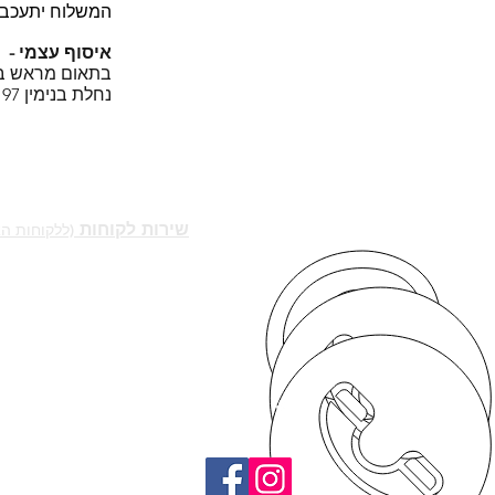
המשלוח יתעכב 
איסוף עצמי -
בתאום מראש ב
נחלת בנימין 97 ת"א 03-682-0647
יצירת קשר -
שירות לקוחות
(ללקוחות ה
locknlock.sale@gmail.com
03-682-0647
להזמנות סיטונאיות
-0545752841
גם בפייסבוק - lock & lock
בישראל