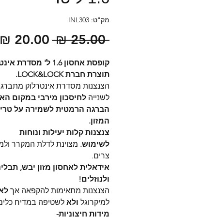
מק"ט: INL303
מחיר
 ‏25.00 ‏₪ 
רגיל
קופסת אחסון 1.6 ל' מסדרת 
תוצרת חברת
LOCK&LOCK.
הצנצנות מסדרת אינטרלוק מתברג
לשנייה
לחיסכון מירבי במקום האח
הברגה הרמטית לשמירה על טריו
המזון.
צנצנות קלות יעילות ונוחות
לשימוש.
מצוינת לדלת המקרר ולמ
צרים.
אידאלית לאחסון מזון יבש, תבלינ
ולנוזלים!
הצנצנות מתאימות להקפאה אך
לא
למיקרוגל
ולא
לשטיפה במדיח כלים
מידות חיצוניות-