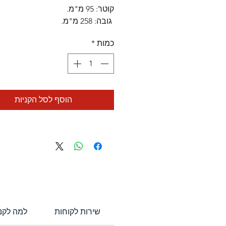
קוטר: 95 מ"מ.
גובה: 258 מ"מ.
מתאים להברגה עם אינטרלוק בקוט
כמות
*
בינוני.
הוסף לסל הקניות
שירות לקוחות
?למה לקנ