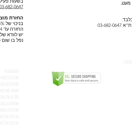
בשעות פעילו
מעט.
03-682-0647
החזרת מוצר
לבד.
בניכוי של 5% משווי העיסקה.
החזרה עד 14 יום מקבלתו.
יש לוודא של
נפל בו שום פ
LOCK&LOCK בישראל
כתבות ו
אתר)
הקניה באתר בטוחה ומאובטחת בתקן SSL
מבצעים
שירות לקוח
שאלות נפוצ
תנאי שימוש
קישור לאתר החברה LOCK AND LOCK
מדיניות פר
שאלות נפוצ
שירות ומשל
מידע על ק
מידע על קו
סדרות לוק 