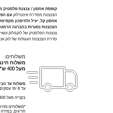
קופסת אחסון / צנצנת פלסטיק מסדרת Interlock של חברת 
הצנצנות מסדרת אינטרלוק
עם הפט
אחסון קל, יעיל ולחיסכון מקסימ
הצנצנות נסגרות בהברגה הרמטית
צנצנות הפלסטיק של לוק&לוק עשויות מ
סדרת הצנצנות העגולות של לוק אנד לוק אינטרלוק - k
משלוחים:
משלוח חינם
מעל 400 ש"ח
משלוח עד הבית
עד 8 ימי עסקים -
בקנייה מעל 400 ש"ח -
*משלוחים מהירי
חריגים, במידה 