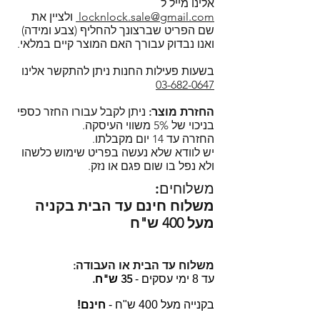
בקופסאות של לוק אנד לוק ניתן
אלינו מייל ל
SSL.
במייל:
locknlock.sale@gmail.com
locknlock.sale@gmail.com
ולציין את
לחמם במיקרוגל ללא חשש (עם
שם הפריט שברצונך להחליף (צבע ומידה)
בצ'אט דרך האתר, מומלץ לחכות
מכסה פתוח), להקפיא ולנקות במדיח
ואנו נבדוק עבורך האם המוצר קיים במלאי.
מספר דקות למענה או לחילופין
כלים (רצוי במדף העליון).
להשאיר פרטים כדי שנוכל ליצור קשר
רוצים לדעת למה ביותר ממאה
בשעות פעילות החנות ניתן להתקשר אלינו
בחזרה.
03-682-0647
מדינות ברחבי העולם בוחרים
מוזמנים להירשם כמנויים ולקבל
בקופסאות המזון של לוק אנד לוק?
החזרת מוצר:
ניתן לקבל עבורו החזר כספי
עדכונים על מבצעים, מוצרים חדשים
הקליקו!
בניכוי של 5% משווי העיסקה.
ועוד!
החזרה עד 14 יום מקבלתו.
הסדרה הקלאסית של לוק אנד לוק -
יש לוודא שלא נעשה בפריט שימוש כלשהו
Lock and Lock Classic.
ולא נפל בו שום פגם או נזק.
משלוחים:
משלוח חינם עד הבית בקניה
מעל 400 ש"ח
משלוח עד הבית או העבודה:
35 ש"ח.
עד 8 ימי עסקים -
בקנייה מעל 400 ש"ח -
חינם!